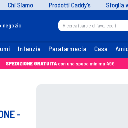
Chi Siamo
Prodotti Caddy's
Sfoglia 
uo negozio
fumi
Infanzia
Parafarmacia
Casa
Amic
SPEDIZIONE GRATUITA
con una spesa minima 49€
ONE -