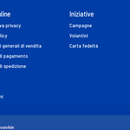
line
Iniziative
va privacy
Campagne
licy
Volantini
i generali di vendita
Carta fedeltà
 di pagamento
di spedizione
ni
ione di Accessibilità
 cookie