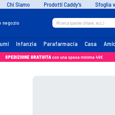
Chi Siamo
Prodotti Caddy's
Sfoglia 
uo negozio
fumi
Infanzia
Parafarmacia
Casa
Amic
SPEDIZIONE GRATUITA
con una spesa minima 49€
O