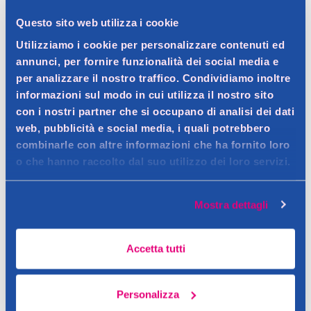
Questo sito web utilizza i cookie
Dettagli prodotto
Utilizziamo i cookie per personalizzare contenuti ed
annunci, per fornire funzionalità dei social media e
per analizzare il nostro traffico. Condividiamo inoltre
informazioni sul modo in cui utilizza il nostro sito
con i nostri partner che si occupano di analisi dei dati
Descrizione
web, pubblicità e social media, i quali potrebbero
combinarle con altre informazioni che ha fornito loro
Testine di ricambio per adulti
o che hanno raccolto dal suo utilizzo dei loro servizi.
Contatto del produttore
Dettagli
La nostra migliore tecnologia per rimuovere la placca.
Mostra dettagli
Clinicamente provato. Pulizia profonda a 360°. Compatibile
solo con Oral-B ¡O. Anti-taccheggio. Aprire dalla parte inferiore
Accetta tutti
della confezione. Confezione richiudibile.
Personalizza