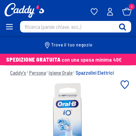
0
Trova il tuo negozio
SPEDIZIONE GRATUITA
con una spesa minima 49€
Caddy's
Persona
Igiene Orale
Spazzolini Elettrici