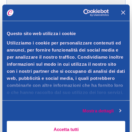
Spedizione gratuita a partire da 49 €
Ritiro in negozio gratuito per i clienti registrati
Questo sito web utilizza i cookie
Utilizziamo i cookie per personalizzare contenuti ed
Dettagli prodotto
annunci, per fornire funzionalità dei social media e
per analizzare il nostro traffico. Condividiamo inoltre
informazioni sul modo in cui utilizza il nostro sito
con i nostri partner che si occupano di analisi dei dati
Descrizione
web, pubblicità e social media, i quali potrebbero
combinarle con altre informazioni che ha fornito loro
Nuovo Sviluppato dai professionisti della colorazione
o che hanno raccolto dal suo utilizzo dei loro servizi.
Colorazione permanente con olio Fino al 50 % in piu di
Dettagli
nutrimento* Senza ammoniaca Facile da miscelare - Non cola
Attivato dall'olio - Suprema intensita e durata del colore - Fino
Mostra dettagli
Permanente - P * rispetto a Palette linea base * rispetto a
al 90 % in piu di lucentezza** - 6 settimane di capelli
Avvertenze
Palette linea base
visibilmente sani e forti - Copertura professionale dei capelli
Contatto del produttore
Accetta tutti