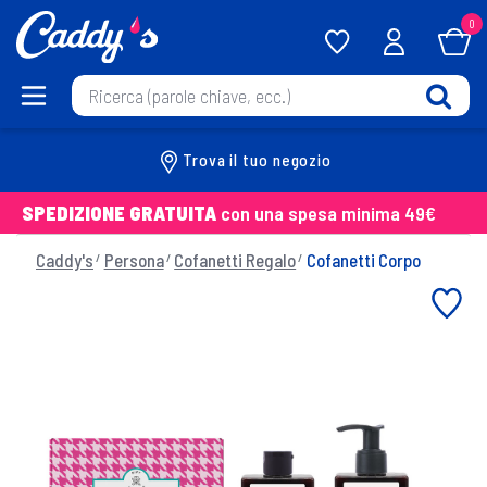
0
Trova il tuo negozio
SPEDIZIONE GRATUITA
con una spesa minima 49€
Caddy's
Persona
Cofanetti Regalo
Cofanetti Corpo