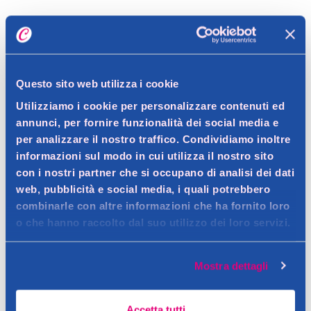
Dettagli prodotto
Questo sito web utilizza i cookie
Descrizione
Utilizziamo i cookie per personalizzare contenuti ed
Un set idratante e profumato a base di estratti di fiori, ideale
annunci, per fornire funzionalità dei social media e
per la cura quotidiana della pelle.
per analizzare il nostro traffico. Condividiamo inoltre
Dettagli
informazioni sul modo in cui utilizza il nostro sito
Contatto del produttore
Il cofanetto Phytorelax Fiori contiene un bagnoschiuma
con i nostri partner che si occupano di analisi dei dati
delicato e un latte corpo nutriente, entrambi arricchiti con
web, pubblicità e social media, i quali potrebbero
Ingredienti
combinarle con altre informazioni che ha fornito loro
estratti naturali di fiori. Il bagnoschiuma deterge
Estratti di fiori, olio di mandorla dolce, tensioattivi di origine
o che hanno raccolto dal suo utilizzo dei loro servizi.
delicatamente la pelle lasciandola morbida e profumata,
vegetale, glicerina.
Avvertenze
mentre il latte corpo idrata in profondità, rendendo la pelle
liscia e vellutata. Ideale per un rituale quotidiano di bellezza.
Mostra dettagli
Uso esterno. Evitare il contatto con gli occhi.
Consigli
Accetta tutti