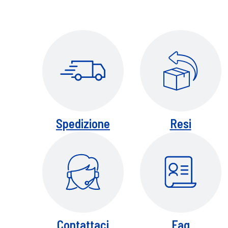
sensazione di benessere e disicurezza. N
Spedizione
Resi
Contattaci
Faq