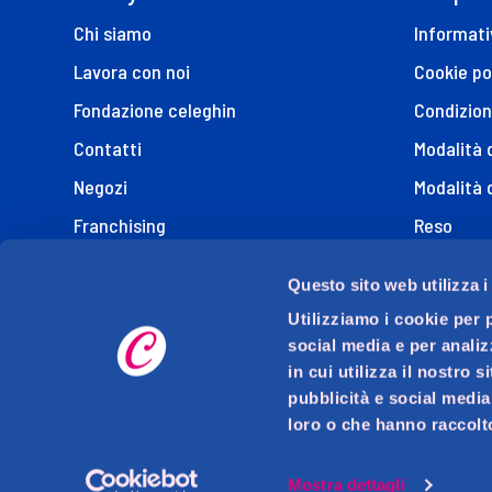
Chi siamo
Informati
Lavora con noi
Cookie po
Fondazione celeghin
Condizion
Contatti
Modalità
Negozi
Modalità 
Franchising
Reso
FAQ
Questo sito web utilizza i
I Miei Ordi
Utilizziamo i cookie per 
Marche
social media e per analiz
in cui utilizza il nostro 
Dichiaraz
pubblicità e social media
loro o che hanno raccolto
Mostra dettagli