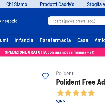
Chi Siamo
Prodotti Caddy's
Sfoglia 
uo negozio
fumi
Infanzia
Parafarmacia
Casa
Amic
SPEDIZIONE GRATUITA
con una spesa minima 49€
Polident
Polident Free A
5,0
/5