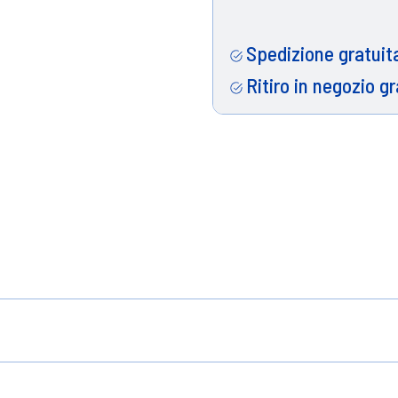
Spedizione gratuita
Ritiro in negozio gr
ificiali, aiuta a ridurre il rischio di reazioni alle
ose infiltrazioni di cibo tra dentiera egengive. Ino