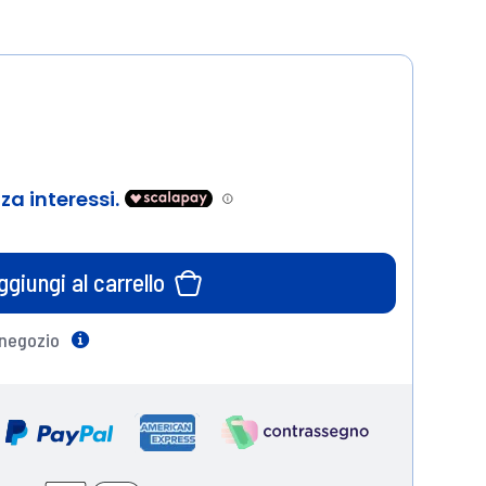
ggiungi al carrello
 negozio
Help