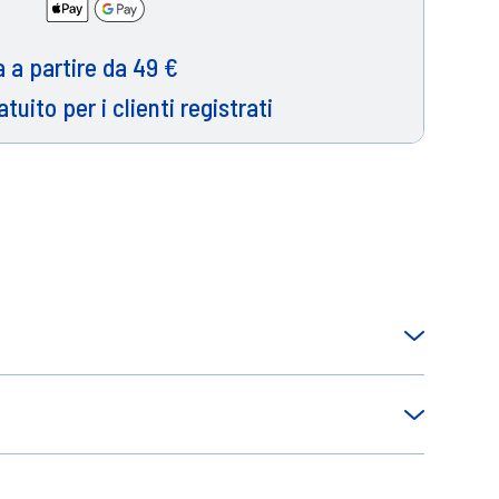
 a partire da 49 €
atuito per i clienti registrati
rgiche; favorisce la masticazionedando
ltre garantisce tenuta e durata dando una