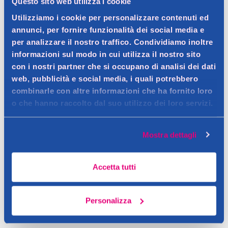
Questo sito web utilizza i cookie
Dettagli prodotto
Utilizziamo i cookie per personalizzare contenuti ed
annunci, per fornire funzionalità dei social media e
per analizzare il nostro traffico. Condividiamo inoltre
informazioni sul modo in cui utilizza il nostro sito
Descrizione
con i nostri partner che si occupano di analisi dei dati
Contatto del produttore
web, pubblicità e social media, i quali potrebbero
combinarle con altre informazioni che ha fornito loro
Dettagli
o che hanno raccolto dal suo utilizzo dei loro servizi.
Mostra dettagli
Accetta tutti
Personalizza