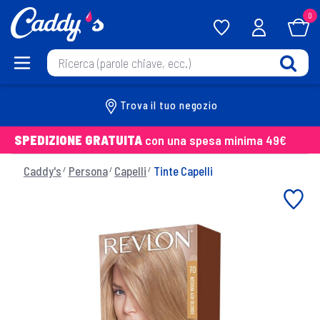
0
Trova il tuo negozio
SPEDIZIONE GRATUITA
con una spesa minima 49€
Caddy's
Persona
Capelli
Tinte Capelli