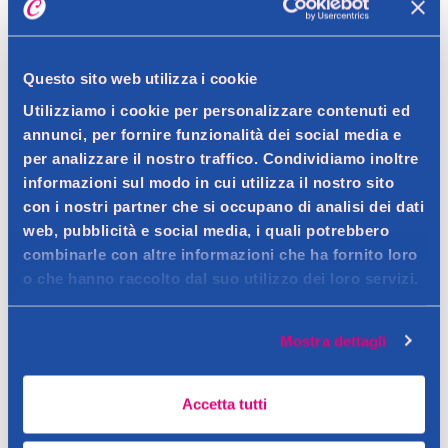
Spedizione gratuita a partire da 49 €
Questo sito web utilizza i cookie
Ritiro in negozio gratuito per i clienti registrati
Utilizziamo i cookie per personalizzare contenuti ed
annunci, per fornire funzionalità dei social media e
per analizzare il nostro traffico. Condividiamo inoltre
informazioni sul modo in cui utilizza il nostro sito
Dettagli prodotto
con i nostri partner che si occupano di analisi dei dati
web, pubblicità e social media, i quali potrebbero
combinarle con altre informazioni che ha fornito loro
o che hanno raccolto dal suo utilizzo dei loro servizi.
Descrizione
Colorazione per capelli permanente senza ammoniaca. Copre il
Mostra dettagli
100% di capelli bianchi.
Dettagli
Contatto del produttore
Accetta tutti
Una combinazione di pigmenti, balsami e polimeri per un
risultato dall’aspetto naturale e multidimensionale. Protegge il
Avvertenze