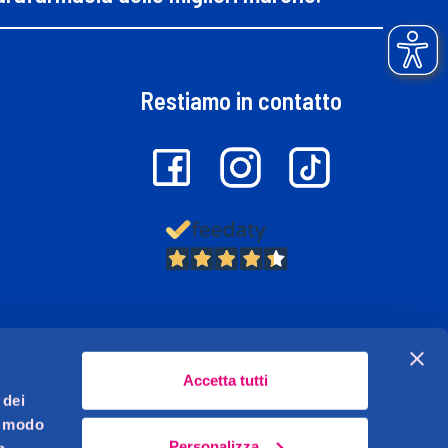
Restiamo in contatto
13.378
Recensioni
Accetta tutti
 dei
l modo
Personalizza