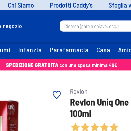
Chi Siamo
Prodotti Caddy's
Sfoglia 
uo negozio
fumi
Infanzia
Parafarmacia
Casa
Amic
SPEDIZIONE GRATUITA
con una spesa minima 49€
Revlon
Revlon Uniq One
100ml