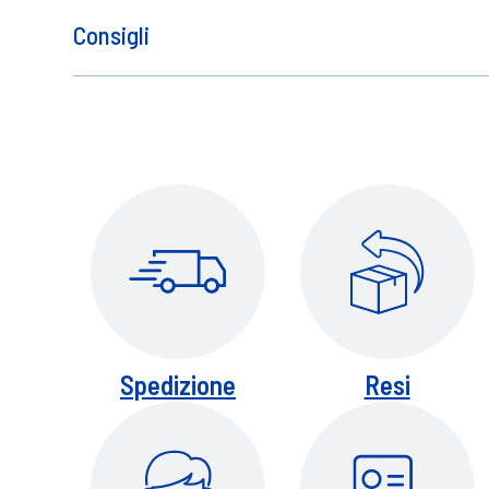
Consigli
Spruzzare a una distanza di circa 20 cm da
un pettine. il prodotto può anche essere 
della mano e applicarlo su punte e lungh
Spedizione
Resi