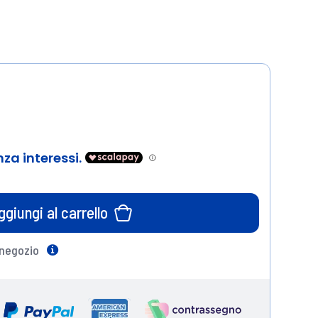
ggiungi al carrello
 negozio
Help