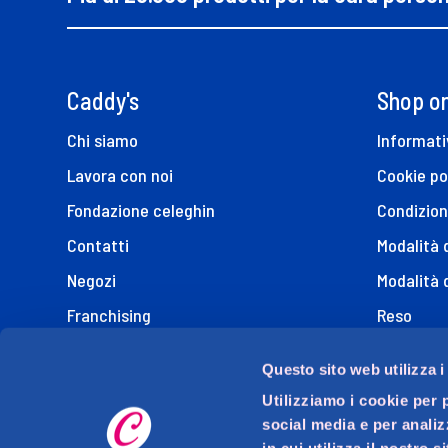
Caddy's
Shop on
Chi siamo
Informati
Lavora con noi
Cookie po
Fondazione celeghin
Condizion
Contatti
Modalità
Negozi
Modalità 
Franchising
Reso
FAQ
Questo sito web utilizza i
I Miei Ordi
Utilizziamo i cookie per 
Marche
social media e per analiz