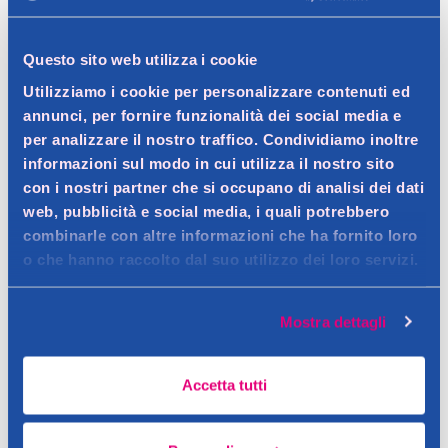
Dettagli prodotto
Questo sito web utilizza i cookie
Utilizziamo i cookie per personalizzare contenuti ed
annunci, per fornire funzionalità dei social media e
per analizzare il nostro traffico. Condividiamo inoltre
Descrizione
informazioni sul modo in cui utilizza il nostro sito
con i nostri partner che si occupano di analisi dei dati
Trattamento intensivo ad azione urto, particolarmente
web, pubblicità e social media, i quali potrebbero
indicato in fase infiammatoria
Dettagli
combinarle con altre informazioni che ha fornito loro
Contatto del produttore
o che hanno raccolto dal suo utilizzo dei loro servizi.
Le fiale anti smagliature della Rilastil sono particolarmente
indicate per prevenire e contrastare la formazione delle
Ingredienti
smagliature, ristrutturando la matrice dermica. Possono
Mostra dettagli
Aqua (Water), Glycerin, Propylene Glycol, Hydroxyethy
essere utilizzate anche durante la gravidanza.
lcellulose, Panthenol, Hydrolyzed Glycosaminoglycans, Sodium
Accetta tutti
Hyaluronate, Leucine, Valine, Isoleucine, PEG-40
Hydrogenated Castor Oil, Ceteareth-25, Sodium PCA, Urea,
PCA, Hydrolyzed Corn Protein, Hydrolyzed Rice Protein,