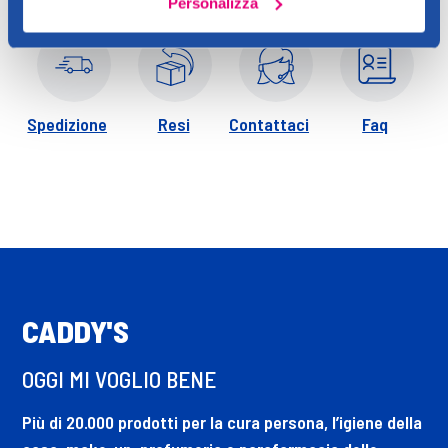
Personalizza
Lysine, Faex (Yeast Extract), Allantoin, Sorbitol, Lactic Acid,
Diglycerin, Arginine, Sodium Riboflavin Phosphate,
Leuconostoc/Radish Root Ferment Filtrate, Chlorohenesin, o-
Cvmen-5-ol, Tetrasodium Glutamate Diacetate, Sodium
Spedizione
Resi
Contattaci
Faq
Hydroxide, Parfum (Fragrance).
CADDY'S
OGGI MI VOGLIO BENE
Più di 20.000 prodotti per la cura persona, l’igiene della