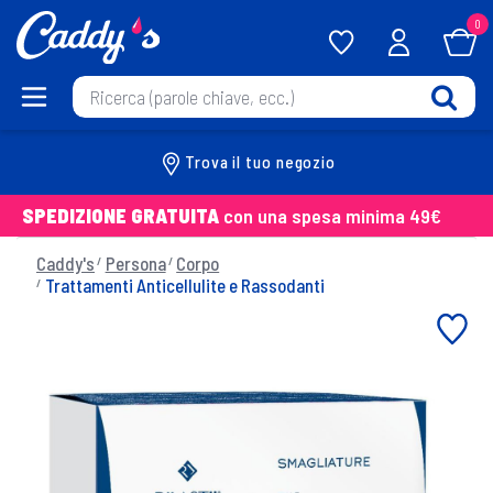
0
Trova il tuo negozio
SPEDIZIONE GRATUITA
con una spesa minima 49€
Caddy's
Persona
Corpo
Trattamenti Anticellulite e Rassodanti