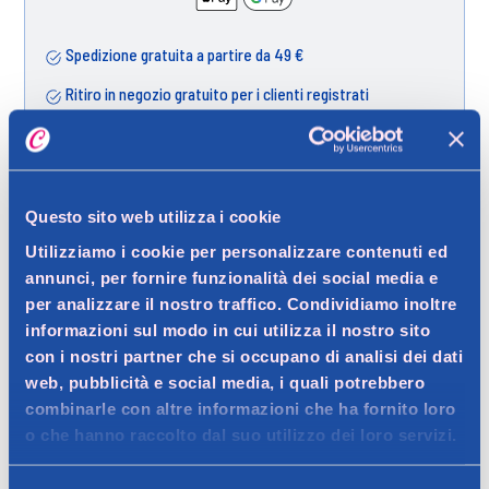
Spedizione gratuita a partire da 49 €
Ritiro in negozio gratuito per i clienti registrati
Dettagli prodotto
Questo sito web utilizza i cookie
Utilizziamo i cookie per personalizzare contenuti ed
annunci, per fornire funzionalità dei social media e
per analizzare il nostro traffico. Condividiamo inoltre
Descrizione
informazioni sul modo in cui utilizza il nostro sito
con i nostri partner che si occupano di analisi dei dati
Smalto semipermanente Royal Beauty tonalità prugna,
web, pubblicità e social media, i quali potrebbero
elegante e profondo.
Dettagli
combinarle con altre informazioni che ha fornito loro
Contatto del produttore
o che hanno raccolto dal suo utilizzo dei loro servizi.
Lo smalto semipermanente Royal Beauty Prugna offre una
tonalità intensa e sofisticata, perfetta per una manicure
Ingredienti