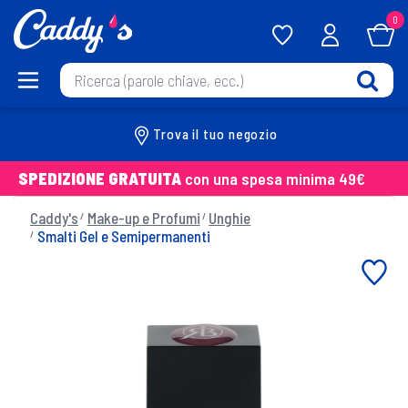
0
Trova il tuo negozio
SPEDIZIONE GRATUITA
con una spesa minima 49€
Caddy's
Make-up e Profumi
Unghie
Smalti Gel e Semipermanenti