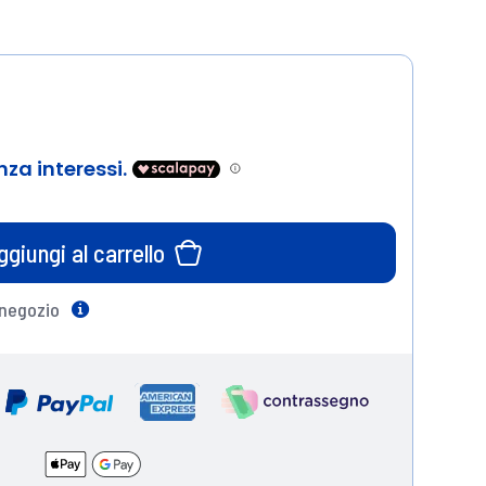
ggiungi al carrello
 negozio
Help