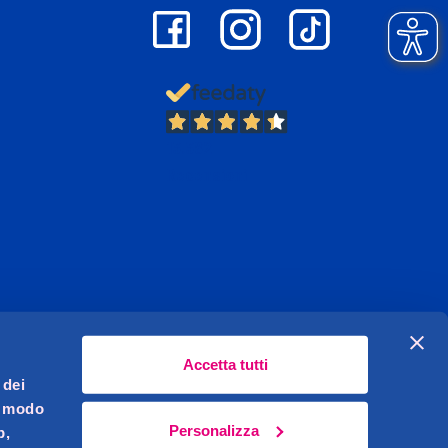
13.382
Recensioni
Accetta tutti
 dei
l modo
Personalizza
b,