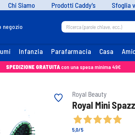
Chi Siamo
Prodotti Caddy's
Sfoglia 
uo negozio
fumi
Infanzia
Parafarmacia
Casa
Amic
SPEDIZIONE GRATUITA
con una spesa minima 49€
Royal Beauty
Royal Mini Spazz
5,0
/5