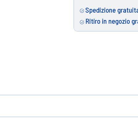
Spedizione gratuita
Ritiro in negozio gr
 cuscinetto.
uscinetto. Struttura della spazzola in ABS, Setole