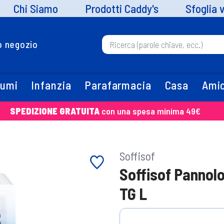
Chi Siamo
Prodotti Caddy's
Sfoglia 
uo negozio
fumi
Infanzia
Parafarmacia
Casa
Amic
SPEDIZIONE GRATUITA
con una spesa minima 49€
Soffisof
Soffisof Pannol
TG L