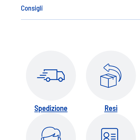
Dispositivo monouso, non riutilizzare per 
Consigli
Assicurarsi che la pelle sia pulita e asci
necessità di sostituzione.
Spedizione
Resi