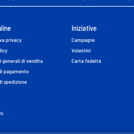
line
Iniziative
va privacy
Campagne
licy
Volantini
i generali di vendita
Carta fedeltà
 di pagamento
di spedizione
ni
ione di Accessibilità