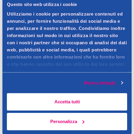
Questo sito web utilizza i cookie
Dettagli prodotto
Utilizziamo i cookie per personalizzare contenuti ed
annunci, per fornire funzionalità dei social media e
per analizzare il nostro traffico. Condividiamo inoltre
informazioni sul modo in cui utilizza il nostro sito
Descrizione
con i nostri partner che si occupano di analisi dei dati
web, pubblicità e social media, i quali potrebbero
Dispenser per bagno con design 2D di Spider-Man, perfetto per
combinarle con altre informazioni che ha fornito loro
i bambini.
Dettagli
o che hanno raccolto dal suo utilizzo dei loro servizi.
Contatto del produttore
Dispenser per sapone o shampoo a tema Spider-Man, ideale
per rendere il bagno più divertente per i piccoli fan.
Mostra dettagli
Accetta tutti
Personalizza