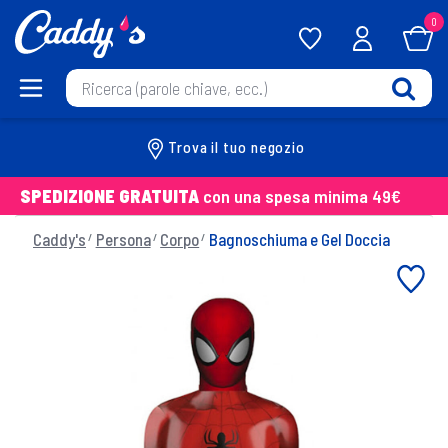
0
Trova il tuo negozio
SPEDIZIONE GRATUITA
con una spesa minima 49€
Caddy's
Persona
Corpo
Bagnoschiuma e Gel Doccia