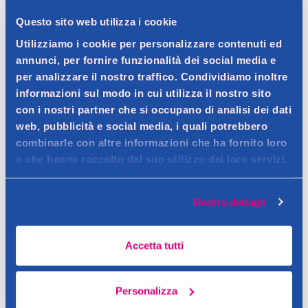
Questo sito web utilizza i cookie
Spedizione gratuita a partire da 49 €
Utilizziamo i cookie per personalizzare contenuti ed
Ritiro in negozio gratuito per i clienti registrati
annunci, per fornire funzionalità dei social media e
per analizzare il nostro traffico. Condividiamo inoltre
informazioni sul modo in cui utilizza il nostro sito
con i nostri partner che si occupano di analisi dei dati
Dettagli prodotto
web, pubblicità e social media, i quali potrebbero
combinarle con altre informazioni che ha fornito loro
o che hanno raccolto dal suo utilizzo dei loro servizi.
Descrizione
Mostra dettagli
I nuovi TENA Pants con Confiofit(tm) seguono le forme del tuo
corpo per farti sentire comoda, protetta e sicura di te. Cosi
Dettagli
Accetta tutti
potrai godere pienamente tutte le tue giornate.
Tena Pants Plus è un pants assorbente monouso morbido e
Contatto del produttore
confortevole studiato sia per lei che per lui. Questa mutandina
Personalizza
si indossa come la biancheria intima, ha una forma anatomica,