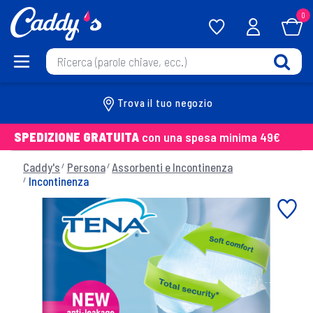
0
Trova il tuo negozio
SPEDIZIONE GRATUITA
con una spesa minima 49€
Caddy's
Persona
Assorbenti e Incontinenza
Incontinenza