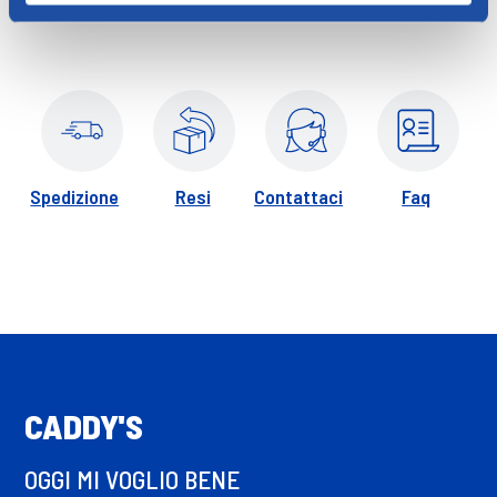
un rivestimento esterno in tessuto non tessuto traspirante e
offre un piacevole comfort. Le mutandine Tena Pants Plus
sono dotate di un nucleo ad elevato potere assorbente, che
cattura rapidamente i liquidi e la Doppia Zona di assorbenza li
trattiene lontano dalla pelle. Le doppie barriere laterali
offrono un'ulteriore protezione da eventuali fuoriuscite.
Spedizione
Resi
Contattaci
Faq
CADDY'S
OGGI MI VOGLIO BENE