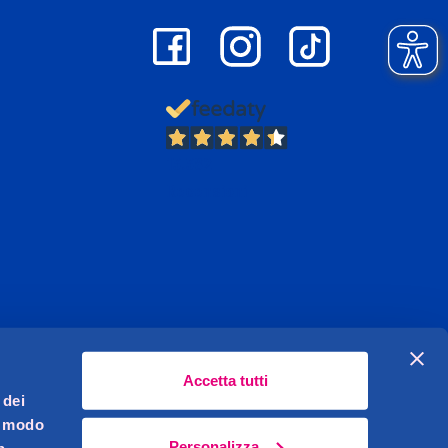
13.382
Recensioni
Accetta tutti
 dei
l modo
Personalizza