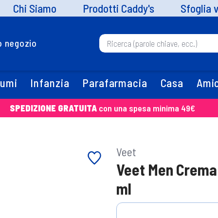
Chi Siamo
Prodotti Caddy's
Sfoglia 
uo negozio
fumi
Infanzia
Parafarmacia
Casa
Amic
SPEDIZIONE GRATUITA
con una spesa minima 49€
Veet
Veet Men Crema 
ml