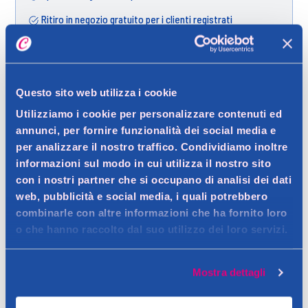
Ritiro in negozio gratuito per i clienti registrati
Dettagli prodotto
Questo sito web utilizza i cookie
Utilizziamo i cookie per personalizzare contenuti ed
annunci, per fornire funzionalità dei social media e
per analizzare il nostro traffico. Condividiamo inoltre
Descrizione
informazioni sul modo in cui utilizza il nostro sito
con i nostri partner che si occupano di analisi dei dati
Gel trattamento contorno occhi.
web, pubblicità e social media, i quali potrebbero
Contatto del produttore
Dettagli
combinarle con altre informazioni che ha fornito loro
o che hanno raccolto dal suo utilizzo dei loro servizi.
INNOVAZIONE: Vichy ha concentrato la sua Acqua Termale
Mineralizzante all'89%, unendola ad Acido Ialuronico di origine
Ingredienti
naturale e Cafferina pura. RISULTATI SULLA PELLE: fortifica la
Mostra dettagli
aqua / water propanediol butyrospermum parkii butter / shea
pelle delicata del contorno occhi preservando la funzione della
butter glycerin carbomer caffeine sodium hyaluronate
Avvertenze