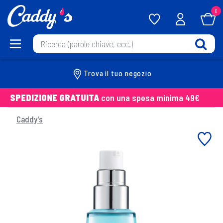
0
Trova il tuo negozio
SPEDIZIONE GRATUITA
con una spesa minima 49€
Caddy's