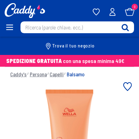
0
Trova il tuo negozio
SPEDIZIONE GRATUITA
con una spesa minima 49€
Caddy's
Persona
Capelli
Balsamo