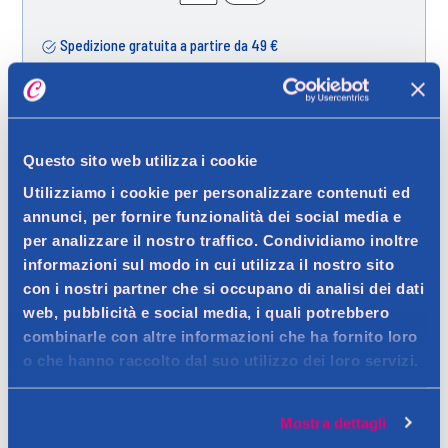
Spedizione gratuita a partire da 49 €
Ritiro in negozio gratuito per i clienti registrati
Questo sito web utilizza i cookie
Dettagli prodotto
Utilizziamo i cookie per personalizzare contenuti ed
annunci, per fornire funzionalità dei social media e
per analizzare il nostro traffico. Condividiamo inoltre
informazioni sul modo in cui utilizza il nostro sito
Descrizione
con i nostri partner che si occupano di analisi dei dati
web, pubblicità e social media, i quali potrebbero
INVIGO Nutri-Enrich con miscela Nutri-Enrich-Blend™: l’acido
combinarle con altre informazioni che ha fornito loro
oleico e il pantenolo forniscono idratazione e nutrimento,
Dettagli
o che hanno raccolto dal suo utilizzo dei loro servizi.
mentre la vitamina E protegge i capelli dallo stress. Le bacche
Nutrimento profondo all’istante per capelli morbidi, gestibili e
di goji sono note per essere straordinariamente ricche di
facili da pettinare. La sua formula straordinariamente ricca
Mostra dettagli
Ingredienti
vitamine, minerali e peptidi.