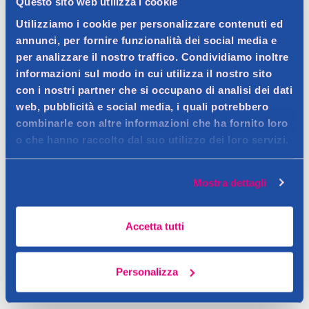
Questo sito web utilizza i cookie
Dettagli prodotto
Utilizziamo i cookie per personalizzare contenuti ed
annunci, per fornire funzionalità dei social media e
per analizzare il nostro traffico. Condividiamo inoltre
informazioni sul modo in cui utilizza il nostro sito
Descrizione
con i nostri partner che si occupano di analisi dei dati
Crea look spettacolari, trucco Smoky Eyes e volume XXL in
web, pubblicità e social media, i quali potrebbero
pochi secondi con il mascara a lunga tenuta
combinarle con altre informazioni che ha fornito loro
Dettagli
o che hanno raccolto dal suo utilizzo dei loro servizi.
Contatto del produttore
Lo scovolino in silicone separa perfettamente le tue ciglia e
copre ogni singola ciglia, assicura un volume XXL e un colore
Mostra dettagli
nero intenso: il segreto di Smoky Eyes! Il mascara nutre e
rinforza intensamente le ciglia grazie alla sua formula. Il
mascara a lunga tenuta senza grumi, sbavature, sbriciolamenti
Accetta tutti
non si secca a lungo in un flacone.
Personalizza