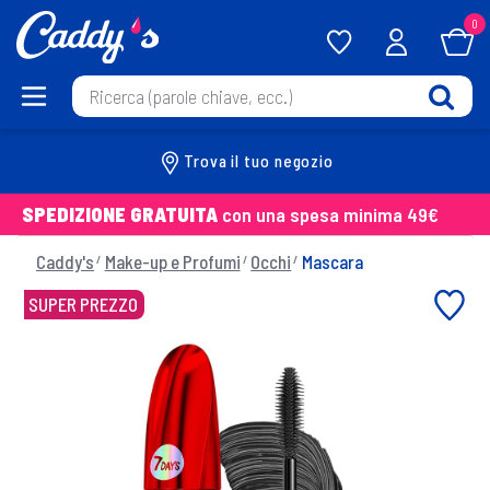
0
Trova il tuo negozio
SPEDIZIONE GRATUITA
con una spesa minima 49€
Caddy's
Make-up e Profumi
Occhi
Mascara
SUPER PREZZO