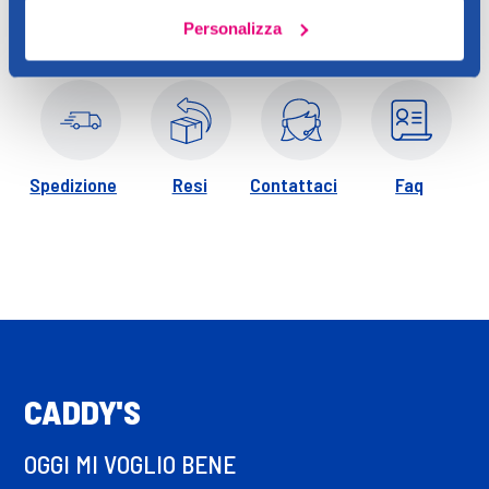
mascara blu metallizzato è il tuo must have per ogni look:
Personalizza
casual, da festa o trucco artistico. Il mascara nutre e rinforza
intensamente le ciglia grazie alla sua formula. Il mascara a
lunga tenuta senza grumi, sbavature, sbriciolamenti non si
secca a lungo in un flacone. Usalo separatamente o abbinalo al
mascara nero.
Spedizione
Resi
Contattaci
Faq
CADDY'S
OGGI MI VOGLIO BENE