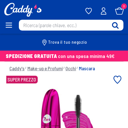
0
Trova il tuo negozio
SPEDIZIONE GRATUITA
con una spesa minima 49€
Caddy's
Make-up e Profumi
Occhi
Mascara
SUPER PREZZO