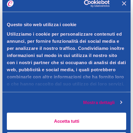
Spedizione gratuita a partire da 49 €
Ritiro in negozio gratuito per i clienti registrati
Questo sito web utilizza i cookie
Utilizziamo i cookie per personalizzare contenuti ed
annunci, per fornire funzionalità dei social media e
per analizzare il nostro traffico. Condividiamo inoltre
Dettagli prodotto
informazioni sul modo in cui utilizza il nostro sito
con i nostri partner che si occupano di analisi dei dati
web, pubblicità e social media, i quali potrebbero
combinarle con altre informazioni che ha fornito loro
Descrizione
o che hanno raccolto dal suo utilizzo dei loro servizi.
Crea un volume XXL, aggiungi colore ed effetto metallico con il
mascara blu a lunga tenuta
Dettagli
Mostra dettagli
Contatto del produttore
Il mascara metallizzato enfatizza i tuoi occhi e si abbina
perfettamente a ogni trucco. Il pennello in silicone garantisce
Accetta tutti
un volume XXL e crea un effetto occhi da bambola alla moda. Il