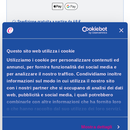
Spedizione gratuita a partire da 49 €
Ritiro in negozio gratuito per i clienti registrati
Questo sito web utilizza i cookie
Dettagli prodotto
Utilizziamo i cookie per personalizzare contenuti ed
annunci, per fornire funzionalità dei social media e
per analizzare il nostro traffico. Condividiamo inoltre
informazioni sul modo in cui utilizza il nostro sito
con i nostri partner che si occupano di analisi dei dati
Descrizione
web, pubblicità e social media, i quali potrebbero
combinarle con altre informazioni che ha fornito loro
Daily è una linea di alimenti per gatti con ingredienti di qualità
o che hanno raccolto dal suo utilizzo dei loro servizi.
che comprendono carne, pesce, verdure e riso. Le ricette
Dettagli
sono disponibili in diverse forme: mousse, pâté o dadini in
Daily è la linea di alimenti per gatti preparata con un mix
salsa e non contengono cereali aggiunti, coloranti o
Mostra dettagli