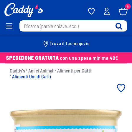
0
Trova il tuo negozio
SPEDIZIONE GRATUITA
con una spesa minima 49€
Caddy's
Amici Animali
Alimenti per Gatti
Alimenti Umidi Gatti