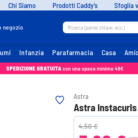
Chi Siamo
Prodotti Caddy's
Sfoglia 
uo negozio
fumi
Infanzia
Parafarmacia
Casa
Amic
SPEDIZIONE GRATUITA
con una spesa minima 49€
Astra
Astra Instacurl
Price reduced from
to
4,50 €