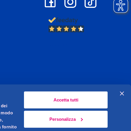
13.382
Recensioni
Accetta tutti
 dei
l modo
Personalizza
b,
 fornito