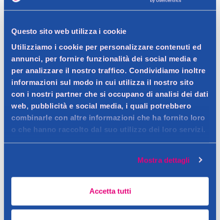
Spedizione gratuita a partire da 49 €
Questo sito web utilizza i cookie
Ritiro in negozio gratuito per i clienti registrati
Utilizziamo i cookie per personalizzare contenuti ed
annunci, per fornire funzionalità dei social media e
per analizzare il nostro traffico. Condividiamo inoltre
Dettagli prodotto
informazioni sul modo in cui utilizza il nostro sito
con i nostri partner che si occupano di analisi dei dati
web, pubblicità e social media, i quali potrebbero
combinarle con altre informazioni che ha fornito loro
o che hanno raccolto dal suo utilizzo dei loro servizi.
Descrizione
Lip Creamynal è una linea di rossetti cremosi e confortevoli,
Mostra dettagli
declinati in 10 sfumature contemporanee ma anche classiche
Dettagli
ed eterne. Il finish è luminoso e vibrante, per labbra che
La formula contiene un blend di oli ed esteri che assicurano
appaiono subito definite e volumizzate. Facilissimo da
Accetta tutti
scorrevolezza e idratazione. Una speciale miscela di cere
Ingredienti
applicare, permette di comunicare la propria attitude con la
garantisce aderenza alle labbra e alta cremosità. Il colore è
semplice scelta di una shade: non indossarlo sarebbe un vero