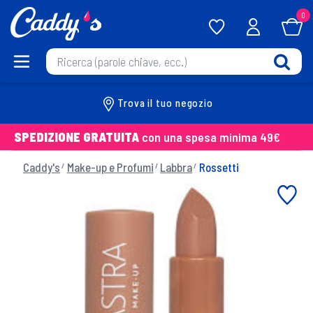
0
Trova il tuo negozio
SPEDIZIONE GRATUITA
con una spesa minima 49€
Caddy's
Make-up e Profumi
Labbra
Rossetti