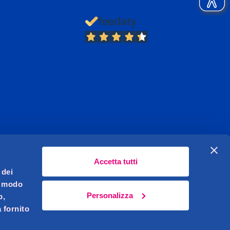
13.382
Recensioni
Accetta tutti
 dei
l modo
Personalizza
b,
 fornito
Celeghin Giovanni S.r.l. Sede legale Pernumia (PD)