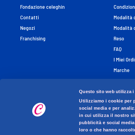
Fondazione celeghin
Condizion
Contatti
Modalità
Negozi
Modalità 
Franchising
Reso
FAQ
I Miei Ordi
Marche
Dichiaraz
Questo sito web utilizza i
Utilizziamo i cookie per 
social media e per analiz
in cui utilizza il nostro 
pubblicità e social media
loro o che hanno raccolto
D.M.O. DETTAGLIO MODERNO ORGANIZZATO S.p.A. con s