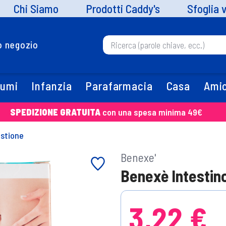
Chi Siamo
Prodotti Caddy's
Sfoglia 
uo negozio
fumi
Infanzia
Parafarmacia
Casa
Amic
SPEDIZIONE GRATUITA
con una spesa minima 49€
estione
Benexe'
Benexè Intestino
3,22 €