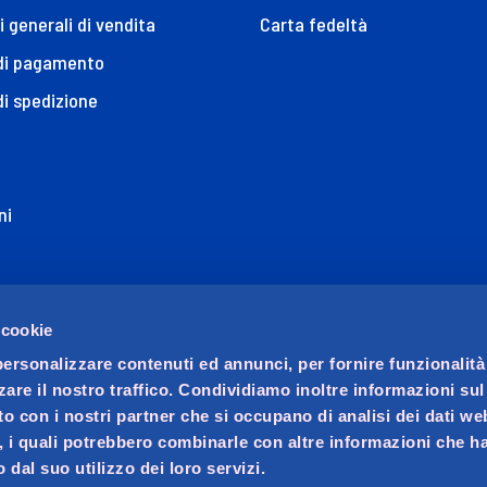
i generali di vendita
Carta fedeltà
 di pagamento
di spedizione
ni
ione di Accessibilità
 cookie
personalizzare contenuti ed annunci, per fornire funzionalità
zare il nostro traffico. Condividiamo inoltre informazioni su
sito con i nostri partner che si occupano di analisi dei dati we
, i quali potrebbero combinarle con altre informazioni che ha
 dal suo utilizzo dei loro servizi.
ocio unico. Società soggetta a direzione e coordinamento di 