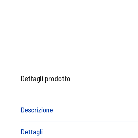
Dettagli prodotto
Descrizione
Ombretto compatto
Contatto del produttore
Dettagli