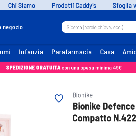
Chi Siamo
Prodotti Caddy's
Sfoglia 
uo negozio
fumi
Infanzia
Parafarmacia
Casa
Amic
SPEDIZIONE GRATUITA
con una spesa minima 49€
Bionike
Bionike Defence
Compatto N.42