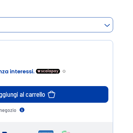
ggiungi al carrello
 negozio
Help