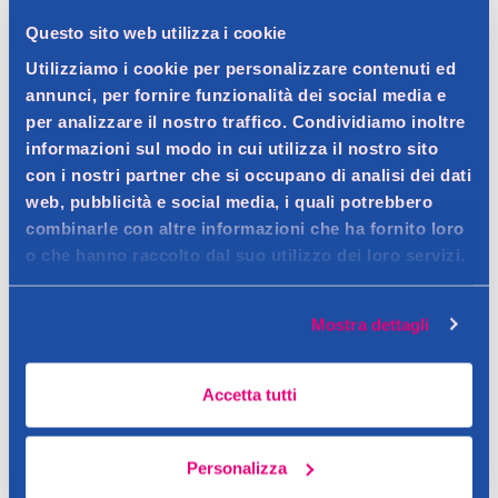
Questo sito web utilizza i cookie
Dettagli prodotto
Utilizziamo i cookie per personalizzare contenuti ed
annunci, per fornire funzionalità dei social media e
per analizzare il nostro traffico. Condividiamo inoltre
informazioni sul modo in cui utilizza il nostro sito
con i nostri partner che si occupano di analisi dei dati
Descrizione
web, pubblicità e social media, i quali potrebbero
Trattamento notte con Skin Firming Complex che promuove la
combinarle con altre informazioni che ha fornito loro
o che hanno raccolto dal suo utilizzo dei loro servizi.
vitalità cellulare e contrasta i primi segni di skin-aging dovuti
Dettagli
all’esposoma cutaneo.
Formulato con Peptide Riattivatore per favorire il naturale
Contatto del produttore
Mostra dettagli
rinnovamento epidermico durante la notte. Al risveglio la pelle
appare levigata, tonica e radiosa e dona al viso un aspetto
rivitalizzato e disteso. Texture ricca e fondente, delicato
Accetta tutti
profumo fresco e floreale.
Personalizza