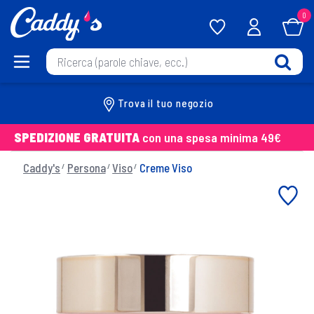
0
Trova il tuo negozio
SPEDIZIONE GRATUITA
con una spesa minima 49€
Caddy's
Persona
Viso
Creme Viso