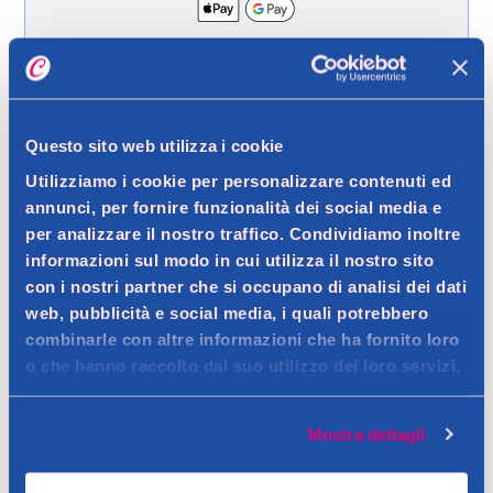
Spedizione gratuita a partire da 49 €
Ritiro in negozio gratuito per i clienti registrati
Questo sito web utilizza i cookie
Utilizziamo i cookie per personalizzare contenuti ed
annunci, per fornire funzionalità dei social media e
Dettagli prodotto
per analizzare il nostro traffico. Condividiamo inoltre
informazioni sul modo in cui utilizza il nostro sito
con i nostri partner che si occupano di analisi dei dati
web, pubblicità e social media, i quali potrebbero
Descrizione
combinarle con altre informazioni che ha fornito loro
o che hanno raccolto dal suo utilizzo dei loro servizi.
La sua formula cremosa copre ottimamente i primi capelli
bianchi per un colore intenso, estremamente naturale e ricco
Dettagli
di riflessi brillanti. I tuoi capelli appariranno visibilmente più belli
Mostra dettagli
Colore ultra-glossy, risultato naturale
e straordinariamente luminosi.
La sua formula cremosa copre ottimamente i primi capelli
Avvertenze
Contatto del produttore