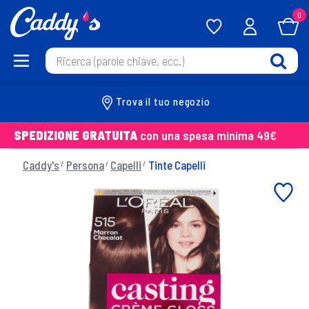
0
Trova il tuo negozio
SPEDIZIONE GRATUITA
con una spesa minima 49€
Caddy's
Persona
Capelli
Tinte Capelli