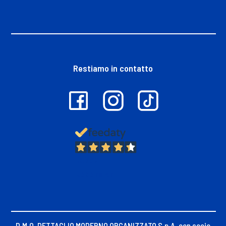
tingere ciglia o sopracciglia.
- Sciacquare immediatamente e abbondantemente gli occhi in
caso di contatto con il prodotto.
- Sciacquare bene i capelli dopo l'applicazione.
Attendere 15 giorni dopo una stiratura, una permanente o una
Restiamo in contatto
lisciatura duratura.
Non utilizzare se i vostri capelli sono stati colorati con henné o
con un prodotto di colorazione progressiva.
Tenere fuori dalla portata dei bambini.
13.382
Recensioni
D.M.O. DETTAGLIO MODERNO ORGANIZZATO S.p.A. con socio