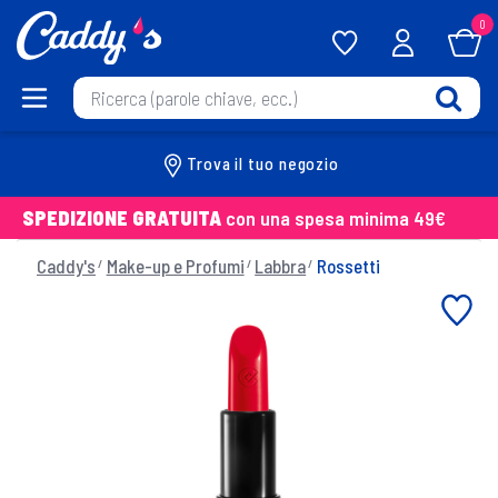
0
Trova il tuo negozio
SPEDIZIONE GRATUITA
con una spesa minima 49€
Caddy's
Make-up e Profumi
Labbra
Rossetti