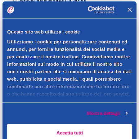
Spedizione gratuita a partire da 49 €
Ritiro in negozio gratuito per i clienti registrati
Questo sito web utilizza i cookie
Dettagli prodotto
Utilizziamo i cookie per personalizzare contenuti ed
annunci, per fornire funzionalità dei social media e
per analizzare il nostro traffico. Condividiamo inoltre
informazioni sul modo in cui utilizza il nostro sito
con i nostri partner che si occupano di analisi dei dati
Descrizione
web, pubblicità e social media, i quali potrebbero
combinarle con altre informazioni che ha fornito loro
2in1 ideale per contorno e riempimento labbra
o che hanno raccolto dal suo utilizzo dei loro servizi.
Contatto del produttore
Dettagli
deBBY rilancia il suo lipMARKER 2in1 con una nuova
Mostra dettagli
formulazione semi-permanente, a prova di sbavatura.
Ingredienti
La texture, morbida e scorrevole, non secca le labbra, assicura
aqua, aloe barbadensis leaf juice, polyurethane‐35,
Accetta tutti
un colore intenso e un finish naturale dalla tenuta estrema.