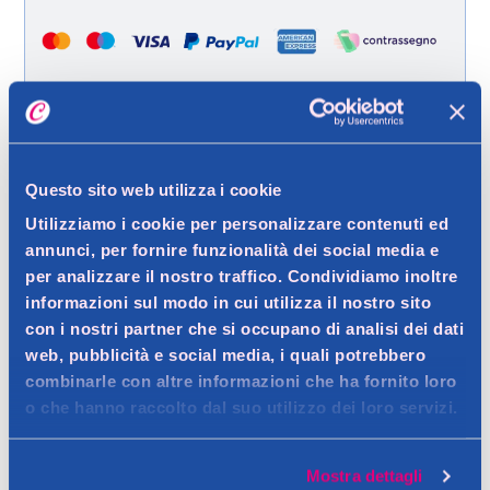
Spedizione gratuita a partire da 49 €
Questo sito web utilizza i cookie
Ritiro in negozio gratuito per i clienti registrati
Utilizziamo i cookie per personalizzare contenuti ed
annunci, per fornire funzionalità dei social media e
per analizzare il nostro traffico. Condividiamo inoltre
Dettagli prodotto
informazioni sul modo in cui utilizza il nostro sito
con i nostri partner che si occupano di analisi dei dati
web, pubblicità e social media, i quali potrebbero
combinarle con altre informazioni che ha fornito loro
o che hanno raccolto dal suo utilizzo dei loro servizi.
Descrizione
Lunga durata, resistenza all'acqua, precisione e colore super
Mostra dettagli
intenso!