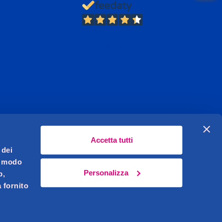
13.381
Recensioni
Accetta tutti
 dei
l modo
Personalizza
b,
 fornito
Celeghin Giovanni S.r.l. Sede legale Pernumia (PD)
621450283