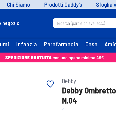
Chi Siamo
Prodotti Caddy's
Sfoglia 
uo negozio
fumi
Infanzia
Parafarmacia
Casa
Amic
SPEDIZIONE GRATUITA
con una spesa minima 49€
Debby
Debby Ombretto 
N.04