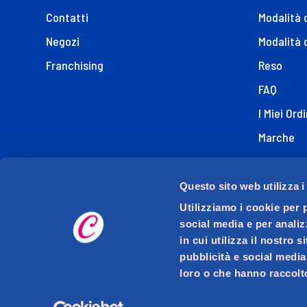
Contatti
Modalità
Negozi
Modalità 
Franchising
Reso
FAQ
I Miei Ordi
Marche
Dichiaraz
Questo sito web utilizza i
Utilizziamo i cookie per 
social media e per analiz
in cui utilizza il nostro 
pubblicità e social media
loro o che hanno raccolto
D.M.O. DETTAGLIO MODERNO ORGANIZZATO S.p.A. con s
Via Mase