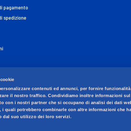
 di pagamento
di spedizione
ni
ione di Accessibilità
 cookie
personalizzare contenuti ed annunci, per fornire funzionalità
zare il nostro traffico. Condividiamo inoltre informazioni su
sito con i nostri partner che si occupano di analisi dei dati we
, i quali potrebbero combinarle con altre informazioni che ha
 dal suo utilizzo dei loro servizi.
ocio unico. Società soggetta a direzione e coordinamento di 
ralino n. 23, C.F. e iscrizione Registro Imprese di Padova 02