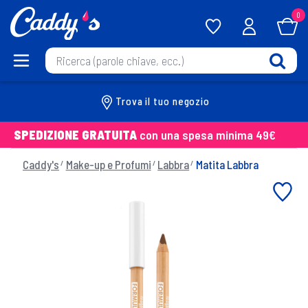
0
Trova il tuo negozio
SPEDIZIONE GRATUITA
con una spesa minima 49€
Caddy's
Make-up e Profumi
Labbra
Matita Labbra