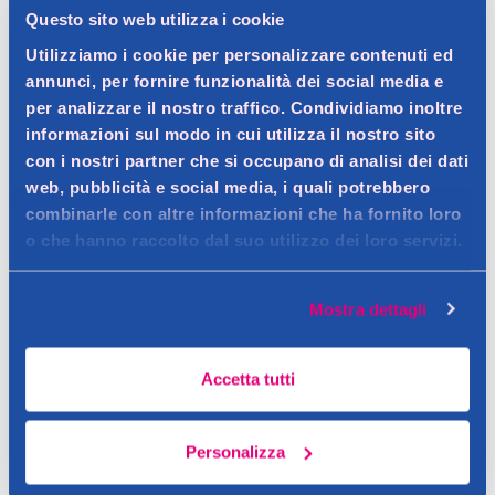
Questo sito web utilizza i cookie
Dettagli prodotto
Utilizziamo i cookie per personalizzare contenuti ed
annunci, per fornire funzionalità dei social media e
per analizzare il nostro traffico. Condividiamo inoltre
informazioni sul modo in cui utilizza il nostro sito
Descrizione
con i nostri partner che si occupano di analisi dei dati
web, pubblicità e social media, i quali potrebbero
Contatto del produttore
combinarle con altre informazioni che ha fornito loro
Dettagli
o che hanno raccolto dal suo utilizzo dei loro servizi.
Mostra dettagli
Accetta tutti
Personalizza