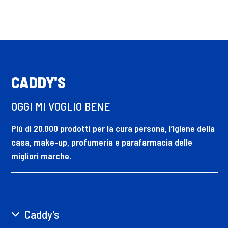
fonte di accensione. Tenere lontano da fonti di calore,
superfici calde, scintille, fiamme libere o altre fonti di
accensione. Non fumare.
CADDY'S
OGGI MI VOGLIO BENE
Più di 20.000 prodotti per la cura persona, l’igiene della
casa, make-up, profumeria e parafarmacia delle
migliori marche.
Caddy's