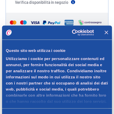
Verifica disponibilità in negozio
Help
Spedizione gratuita a partire da 49 €
Questo sito web utilizza i cookie
Ritiro in negozio gratuito per i clienti registrati
Utilizziamo i cookie per personalizzare contenuti ed
annunci, per fornire funzionalità dei social media e
per analizzare il nostro traffico. Condividiamo inoltre
informazioni sul modo in cui utilizza il nostro sito
Dettagli prodotto
con i nostri partner che si occupano di analisi dei dati
web, pubblicità e social media, i quali potrebbero
combinarle con altre informazioni che ha fornito loro
o che hanno raccolto dal suo utilizzo dei loro servizi.
Descrizione