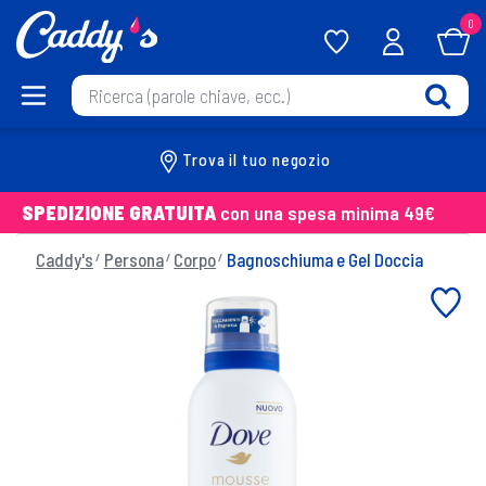
0
Trova il tuo negozio
SPEDIZIONE GRATUITA
con una spesa minima 49€
Caddy's
Persona
Corpo
Bagnoschiuma e Gel Doccia