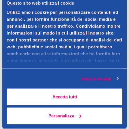
Questo sito web utilizza i cookie
Utilizziamo i cookie per personalizzare contenuti ed
Spedizione gratuita a partire da 49 €
annunci, per fornire funzionalità dei social media e
Ritiro in negozio gratuito per i clienti registrati
per analizzare il nostro traffico. Condividiamo inoltre
informazioni sul modo in cui utilizza il nostro sito
con i nostri partner che si occupano di analisi dei dati
web, pubblicità e social media, i quali potrebbero
Dettagli prodotto
combinarle con altre informazioni che ha fornito loro
o che hanno raccolto dal suo utilizzo dei loro servizi.
Mostra dettagli
Descrizione
Maschera Viso in Due dosi. 98% di origine naturale.
Accetta tutti
Dermatologicamente testato. Con Argilla Verde e Succo di
Dettagli
Cetriolo
Equilibra Aloe Maschera Viso Purificante e una maschera a
Personalizza
Contatto del produttore
risciacquo dalla texture fresca che rende la pelle del viso
Avvertenze