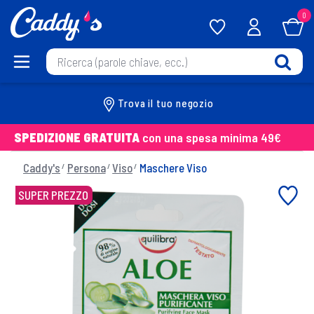
0
Trova il tuo negozio
SPEDIZIONE GRATUITA
con una spesa minima 49€
Caddy's
Persona
Viso
Maschere Viso
SUPER PREZZO