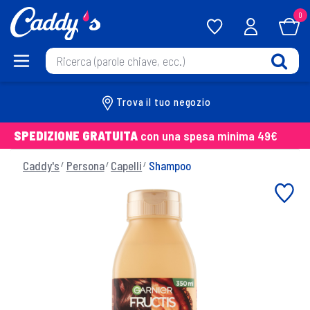
0
Trova il tuo negozio
SPEDIZIONE GRATUITA
con una spesa minima 49€
Caddy's
Persona
Capelli
Shampoo