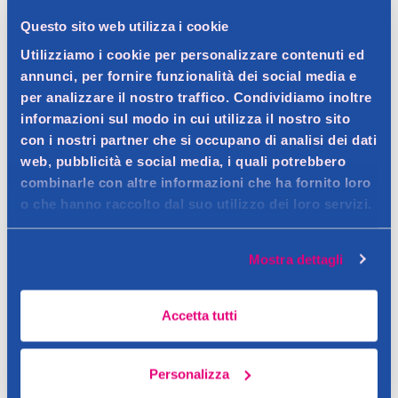
Questo sito web utilizza i cookie
Dettagli prodotto
Utilizziamo i cookie per personalizzare contenuti ed
annunci, per fornire funzionalità dei social media e
per analizzare il nostro traffico. Condividiamo inoltre
informazioni sul modo in cui utilizza il nostro sito
con i nostri partner che si occupano di analisi dei dati
Descrizione
web, pubblicità e social media, i quali potrebbero
Shampoo capelli secchi
combinarle con altre informazioni che ha fornito loro
o che hanno raccolto dal suo utilizzo dei loro servizi.
Contatto del produttore
Dettagli
Fructis crea il suo nuovo shampoo Hair Food vegano*, 96% di
Mostra dettagli
origine naturale: la sua leggera schiuma deterge con
delicatezza e rigenera i ricci senza appesantirli! Per ricci
intensamente nutriti, riparati e a molla!
Accetta tutti
Personalizza