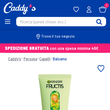
0
Trova il tuo negozio
SPEDIZIONE GRATUITA
con una spesa minima 49€
Caddy's
Persona
Capelli
Balsamo