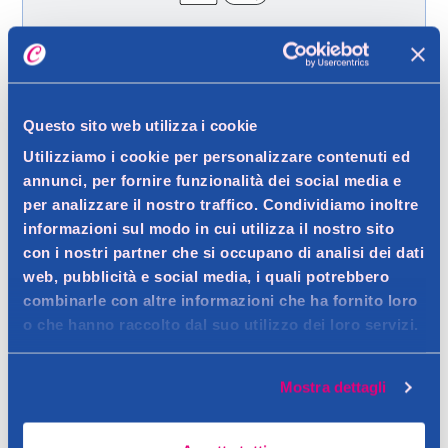
Spedizione gratuita a partire da 49 €
Ritiro in negozio gratuito per i clienti registrati
Questo sito web utilizza i cookie
Utilizziamo i cookie per personalizzare contenuti ed
Dettagli prodotto
annunci, per fornire funzionalità dei social media e
per analizzare il nostro traffico. Condividiamo inoltre
informazioni sul modo in cui utilizza il nostro sito
con i nostri partner che si occupano di analisi dei dati
web, pubblicità e social media, i quali potrebbero
Descrizione
combinarle con altre informazioni che ha fornito loro
A causa di una superficie irregolare, i capelli risultano sciupati e
o che hanno raccolto dal suo utilizzo dei loro servizi.
spenti.
Dettagli
Contatto del produttore
Mostra dettagli
È necessario un nutrimento intenso per renderli morbidi e
setosi. Gliss Seta Luminosa dona:- Pettinabilità immediata-
Avvertenze