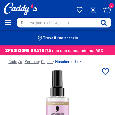
0
Trova il tuo negozio
SPEDIZIONE GRATUITA
con una spesa minima 49€
Caddy's
Persona
Capelli
Maschere e Lozioni