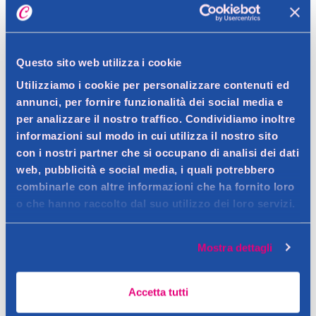
Dettagli prodotto
Questo sito web utilizza i cookie
Utilizziamo i cookie per personalizzare contenuti ed
Descrizione
annunci, per fornire funzionalità dei social media e
per analizzare il nostro traffico. Condividiamo inoltre
Calze da tennis bianche in cotone, confezione da 2 paia, taglia
informazioni sul modo in cui utilizza il nostro sito
39/41.
Dettagli
con i nostri partner che si occupano di analisi dei dati
Contatto del produttore
web, pubblicità e social media, i quali potrebbero
Le calze da tennis Kappa in colore bianco sono realizzate in
combinarle con altre informazioni che ha fornito loro
cotone di alta qualità, offrendo comfort e traspirabilità
Ingredienti
o che hanno raccolto dal suo utilizzo dei loro servizi.
durante l'attività sportiva. La confezione contiene 2 paia di
100% cotone.
calze nella taglia 39/41, ideali per l'uso quotidiano e per lo
Mostra dettagli
Consigli
sport.
Lavare in lavatrice a 30°C con colori simili. Non candeggiare.
Accetta tutti
Asciugare all'aria.