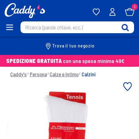
0
Trova il tuo negozio
SPEDIZIONE GRATUITA
con una spesa minima 49€
Caddy's
Persona
Calze e Intimo
Calzini