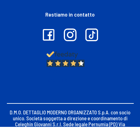
Restiamo in contatto
13.397
Recensioni
D.M.O. DETTAGLIO MODERNO ORGANIZZATO S.p.A. con socio
unico. Società soggetta a direzione e coordinamento di
Celeghin Giovanni S.r.l. Sede legale Pernumia (PD) Via
Maseralino n. 23, C.F. e iscrizione Registro Imprese di
Padova 02621450283