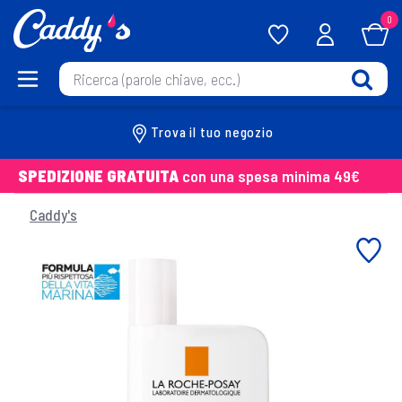
0
Trova il tuo negozio
SPEDIZIONE GRATUITA
con una spesa minima 49€
Caddy's