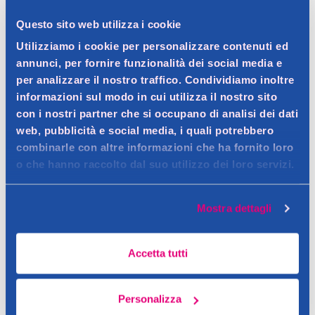
Spedizione gratuita a partire da 49 €
Questo sito web utilizza i cookie
Ritiro in negozio gratuito per i clienti registrati
Utilizziamo i cookie per personalizzare contenuti ed
annunci, per fornire funzionalità dei social media e
per analizzare il nostro traffico. Condividiamo inoltre
informazioni sul modo in cui utilizza il nostro sito
Dettagli prodotto
con i nostri partner che si occupano di analisi dei dati
web, pubblicità e social media, i quali potrebbero
combinarle con altre informazioni che ha fornito loro
o che hanno raccolto dal suo utilizzo dei loro servizi.
Descrizione
Mostra dettagli
Questa crema per gli occhi aiuta a ripristinare la naturale
barriera idratante protettiva della pelle intorno agli occhi e
Dettagli
sulle palpebre, luoghi privilegiati per i segni di irritazione dovuti
Accetta tutti
Questa crema occhi La Roche-Posay calmante per pelli
a secchezza o sensibilità.
ultrasensibili, reattive e soggette a allergie è stata rinnovata
Ingredienti
Contatto del produttore
(in precedenza Toleriane Ultra) per andare oltre la riparazione
Personalizza
Aqua (Water), Glycerin, Squalane, Propanediol, Butylene Glycol,