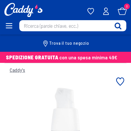
0
Trova il tuo negozio
SPEDIZIONE GRATUITA
con una spesa minima 49€
Caddy's