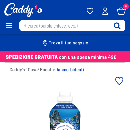
0
Trova il tuo negozio
SPEDIZIONE GRATUITA
con una spesa minima 49€
Caddy's
Casa
Bucato
Ammorbidenti