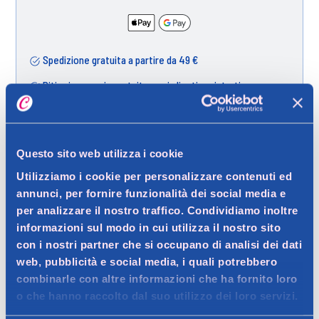
Spedizione gratuita a partire da 49 €
Ritiro in negozio gratuito per i clienti registrati
Questo sito web utilizza i cookie
Dettagli prodotto
Utilizziamo i cookie per personalizzare contenuti ed
annunci, per fornire funzionalità dei social media e
per analizzare il nostro traffico. Condividiamo inoltre
informazioni sul modo in cui utilizza il nostro sito
Descrizione
con i nostri partner che si occupano di analisi dei dati
Ammorbidente concentrato con profumo ispirato all'isola di
web, pubblicità e social media, i quali potrebbero
Capri, che unisce le note floreali di gardenia e giacinto per una
combinarle con altre informazioni che ha fornito loro
Dettagli
o che hanno raccolto dal suo utilizzo dei loro servizi.
freschezza duratura.
L'ammorbidente Lenor Essenze d'Italia Capri è ispirato
Contatto del produttore