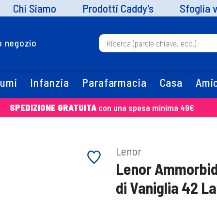
Chi Siamo
Prodotti Caddy's
Sfoglia 
uo negozio
fumi
Infanzia
Parafarmacia
Casa
Amic
SPEDIZIONE GRATUITA
con una spesa minima 49€
Lenor
Lenor Ammorbide
di Vaniglia 42 L