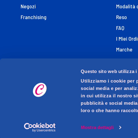
Negozi
Modalità 
Franchising
Reso
FAQ
I Miei Ordi
Marche
Dichiaraz
Questo sito web utilizza i
Utilizziamo i cookie per 
social media e per analiz
in cui utilizza il nostro 
pubblicità e social media
loro o che hanno raccolto
D.M.O. DETTAGLIO MODERNO ORGANIZZATO S.p.A. con s
Via Mase
P.I
Mostra dettagli