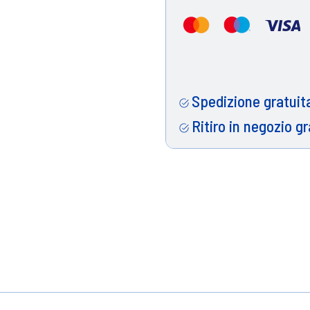
Spedizione gratuita
Ritiro in negozio gr
 orchidea e vaniglia, per una freschezza duratura