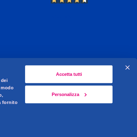
13.381
Recensioni
Accetta tutti
 dei
l modo
Personalizza
b,
 fornito
Celeghin Giovanni S.r.l. Sede legale Pernumia (PD)
621450283
i.v.