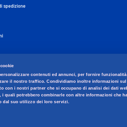
di spedizione
ni
ione di Accessibilità
 cookie
personalizzare contenuti ed annunci, per fornire funzionalità
zare il nostro traffico. Condividiamo inoltre informazioni su
sito con i nostri partner che si occupano di analisi dei dati we
, i quali potrebbero combinarle con altre informazioni che ha
 dal suo utilizzo dei loro servizi.
ocio unico. Società soggetta a direzione e coordinamento di 
ralino n. 23, C.F. e iscrizione Registro Imprese di Padova 02
va 02621450283, REA PD-256014, Capitale sociale € 20.070.000 