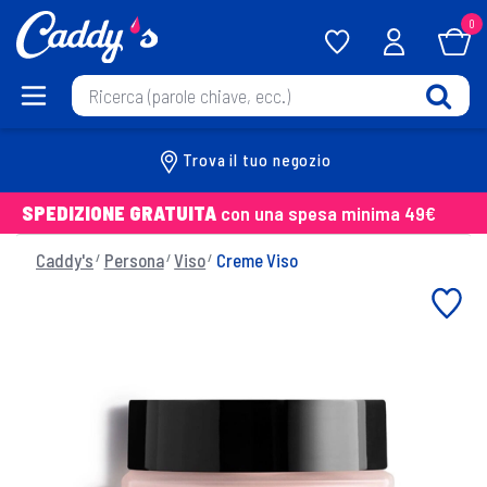
0
Trova il tuo negozio
SPEDIZIONE GRATUITA
con una spesa minima 49€
Caddy's
Persona
Viso
Creme Viso