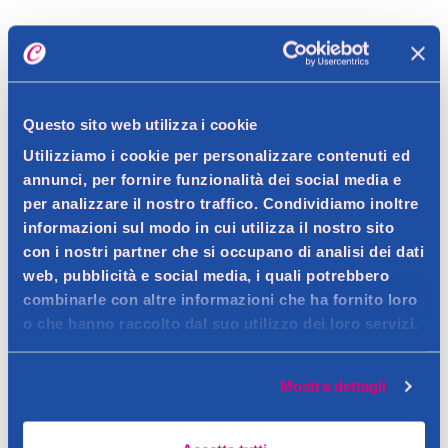
Dettagli prodotto
Questo sito web utilizza i cookie
Descrizione
Utilizziamo i cookie per personalizzare contenuti ed
Crema rassodante e levigante per viso e collo.
annunci, per fornire funzionalità dei social media e
per analizzare il nostro traffico. Condividiamo inoltre
Contatto del produttore
Dettagli
informazioni sul modo in cui utilizza il nostro sito
Crema viso formulata per rassodare e levigare la pelle,
con i nostri partner che si occupano di analisi dei dati
web, pubblicità e social media, i quali potrebbero
riducendo rughe e migliorando l'elasticità cutanea. Con il 98% di
Ingredienti
combinarle con altre informazioni che ha fornito loro
ingredienti di origine naturale, agisce su collagene, elastina e
RNA di Rosa, Estratto di Tulipano Nero, Acido Ialuronico a
o che hanno raccolto dal suo utilizzo dei loro servizi.
acido ialuronico, per un effetto lifting e rimpolpante.
basso peso molecolare.
Avvertenze
Mostra dettagli
Uso esterno. Evitare il contatto con gli occhi.
Consigli