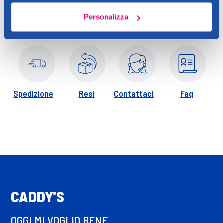
al
comfort
. In più ti offre una maggior discrezione grazie
al
sistema controlla odori
“Anti Odour System™” ad azione
Personalizza
potenziata. L’esclusiva tecnologia altamente
traspirante
ed il
filtrante ipoallergenico, studiato per ridurre il rischio di
allergie, garantiscono il rispetto del
naturale equilibrio della
pelle
. Le barriere laterali, decorate e femminili, assicurano
un
contatto morbido con la pelle.
Spedizione
Resi
Contattaci
Faq
CADDY'S
OGGI MI VOGLIO BENE