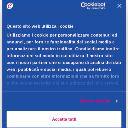
Spedizione gratuita a partire da 49 €
Ritiro in negozio gratuito per i clienti registrati
Questo sito web utilizza i cookie
Utilizziamo i cookie per personalizzare contenuti ed
annunci, per fornire funzionalità dei social media e
per analizzare il nostro traffico. Condividiamo inoltre
Dettagli prodotto
informazioni sul modo in cui utilizza il nostro sito
con i nostri partner che si occupano di analisi dei dati
web, pubblicità e social media, i quali potrebbero
combinarle con altre informazioni che ha fornito loro
Descrizione
o che hanno raccolto dal suo utilizzo dei loro servizi.
La gamma di proteggislip Lines Intervallo Lady è studiata per
garantirti una
protezione da tutti i tipi di perdite
che
Mostra dettagli
Dettagli
richiedono
extra assorbenza
.
Ti assicura una
discrezione
nell’indossarlo, grazie al
cuore
Contatto del produttore
Accetta tutti
superassorbente
che ti garantisce
l’asciutto
, non rinunciando