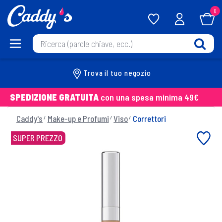
0
Trova il tuo negozio
SPEDIZIONE GRATUITA
con una spesa minima 49€
Caddy's
Make-up e Profumi
Viso
Correttori
SUPER PREZZO