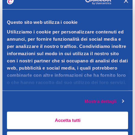
Dettagli prodotto
Questo sito web utilizza i cookie
Utilizziamo i cookie per personalizzare contenuti ed
Descrizione
annunci, per fornire funzionalità dei social media e
Correttore per imperfezioni e segni di stanchezza.
per analizzare il nostro traffico. Condividiamo inoltre
Contatto del produttore
informazioni sul modo in cui utilizza il nostro sito
Dettagli
con i nostri partner che si occupano di analisi dei dati
La sua formula è arricchita con Pigmenti luminosi per
web, pubblicità e social media, i quali potrebbero
nascondere le imperfezioni e Caffeina per lottare contro le
combinarle con altre informazioni che ha fornito loro
Ingredienti
o che hanno raccolto dal suo utilizzo dei loro servizi.
occhiaie. Ideale per correggere le imperfezioni e i segni di
cyclopentasiloxane, aqua /water, propanediol, alcohol denat,
stanchezza. Perfetto per ogni colorito della pelle.
glycerin, phenyltrimethicone, peg -10 dimethicone, bis - peg /
Avvertenze
Mostra dettagli
ppg -14 / 14 dimethicone, ethylhexylhydroxystearate,
tenere fuori dalla portata dei bambini
magnesium sulfate, talc, phenoxyethanol, nylon-12, disodium
stearoyl glutamate, dimethicone, caprylylglycol,
Accetta tutti
caffeinesteareth-20, aluminum hydroxide, chlorhexidine