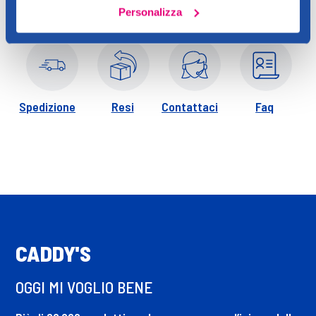
digluconate, n-hydroxysuccinimide, potassium sorbate,
Personalizza
palmitoyl oligopeptide, chrysin palmitoyl tetrapeptide-7, ci
77891 / titanium dioxide, ci 77491, ci 77492, ci 77499 / iron
oxides, ci77163 / bismuth oxychloride (f.i.l. b205614/1). *Questo
elenco degli ingredienti è soggetto a modifiche: per la
versione più aggiornata, il cliente farà riferimento al packaging
Spedizione
Resi
Contattaci
Faq
del prodotto.
CADDY'S
OGGI MI VOGLIO BENE