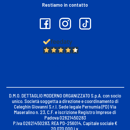
Restiamo in contatto
13.378
Recensioni
D.M.O. DETTAGLIO MODERNO ORGANIZZATO S.p.A. con socio
unico. Società soggetta a direzione e coordinamento di
Celeghin Giovanni S.r.l. Sede legale Pernumia (PD) Via
Maseralino n. 23, C.F. e iscrizione Registro Imprese di
Padova 02621450283
P.Iva 02621450283, REA PD-256014, Capitale sociale €
20.070.000 i.v.