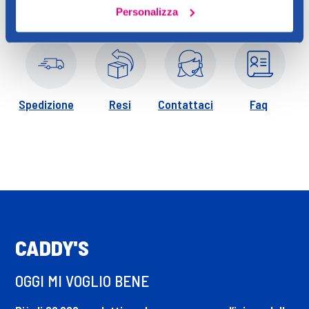
propylene carbonate, pentaerythrityl tetra-di-t-butyl
Personalizza
hydroxyhydrocinnamate, [+/- may contain: mica, ci 77491, ci
77492, ci 77499 / iron oxides, ci 77891 / titanium dioxide, ci
15850 / red 7, ci 77742 / manganese violet, ci 19140 / yellow 5
lake, ci 15850 / red 6, ci 45410 / red 28, ci 15850 / red 7 lake, ci
77120 / barium sulfate, ci 75470 / carmine]. (f.i.l. b170320/2).
Spedizione
Resi
Contattaci
Faq
CADDY'S
OGGI MI VOGLIO BENE