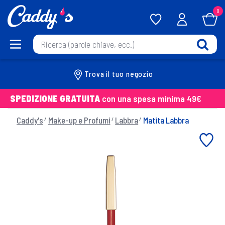
0
Trova il tuo negozio
SPEDIZIONE GRATUITA
con una spesa minima 49€
Caddy's
Make-up e Profumi
Labbra
Matita Labbra