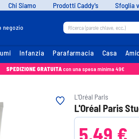
Chi Siamo
Prodotti Caddy's
Sfoglia 
uo negozio
fumi
Infanzia
Parafarmacia
Casa
Amic
SPEDIZIONE GRATUITA
con una spesa minima 49€
L'Oréal Paris
L'Oréal Paris Stu
5,49 €