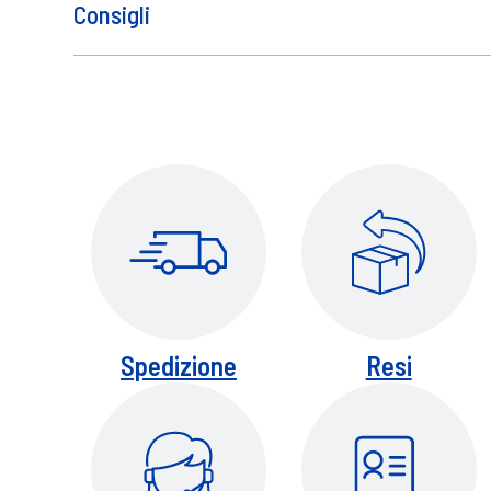
Consigli
Applicare su capelli umidi o asciutti, mod
Spedizione
Resi