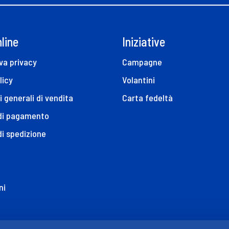
line
Iniziative
va privacy
Campagne
licy
Volantini
i generali di vendita
Carta fedeltà
 di pagamento
di spedizione
ni
ione di Accessibilità