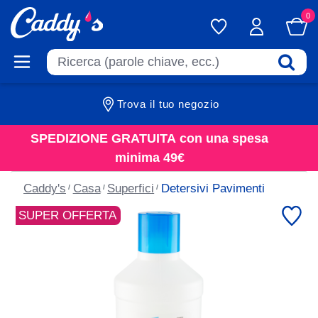
0
Trova il tuo negozio
SPEDIZIONE GRATUITA
con una spesa
minima 49€
Caddy's
Casa
Superfici
Detersivi Pavimenti
SUPER OFFERTA