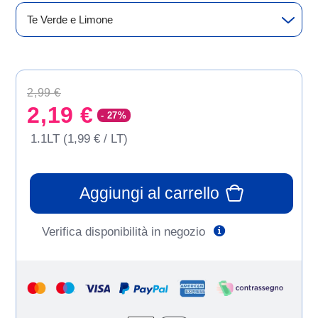
Te Verde e Limone
Price reduced from
to
2,99 €
2,19 €
- 27%
1.1LT (1,99 € / LT)
Aggiungi al carrello
Verifica disponibilità in negozio
Help