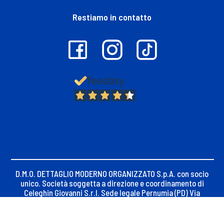
Restiamo in contatto
13.397
Recensioni
D.M.O. DETTAGLIO MODERNO ORGANIZZATO S.p.A. con socio
unico. Società soggetta a direzione e coordinamento di
Celeghin Giovanni S.r.l. Sede legale Pernumia (PD) Via
Maseralino n. 23, C.F. e iscrizione Registro Imprese di
Padova 02621450283
P.Iva 02621450283, REA PD-256014, Capitale sociale €