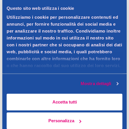
Questo sito web utilizza i cookie
Spedizione gratuita a partire da 49 €
Utilizziamo i cookie per personalizzare contenuti ed
Ritiro in negozio gratuito per i clienti registrati
annunci, per fornire funzionalità dei social media e
per analizzare il nostro traffico. Condividiamo inoltre
informazioni sul modo in cui utilizza il nostro sito
con i nostri partner che si occupano di analisi dei dati
Dettagli prodotto
web, pubblicità e social media, i quali potrebbero
combinarle con altre informazioni che ha fornito loro
o che hanno raccolto dal suo utilizzo dei loro servizi.
Descrizione
Mostra dettagli
Bronzer in polvere
Contatto del produttore
Dettagli
Accetta tutti
Con burro di cacao e pigmenti soffici. Per un effetto naturale e
una pelle baciata dal sole.
Personalizza