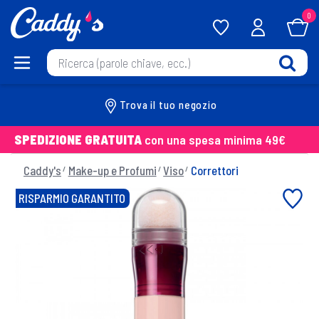
0
Trova il tuo negozio
SPEDIZIONE GRATUITA
con una spesa minima 49€
Caddy's
Make-up e Profumi
Viso
Correttori
RISPARMIO GARANTITO